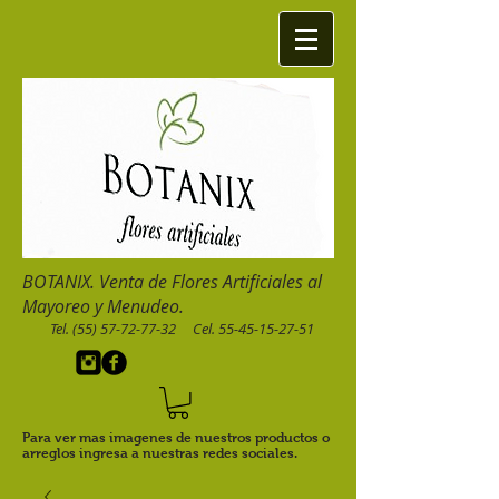
BOTANIX. Venta de Flores Artificiales al
Mayoreo y Menudeo.
Tel.
(55) 57-72-77-32
Cel.
55-45-15-27-51
Para ver mas imagenes de nuestros productos o
arreglos ingresa a nuestras redes sociales.