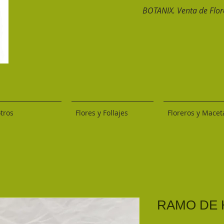
BOTANIX. Venta de Flore
tros
Flores y Follajes
Floreros y Macet
RAMO DE 