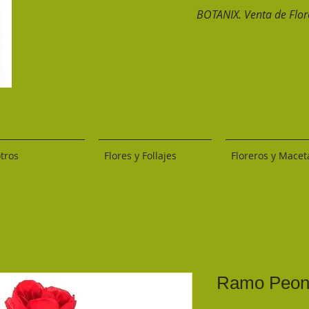
BOTANIX. Venta de Flore
tros
Flores y Follajes
Floreros y Macet
Ramo Peon