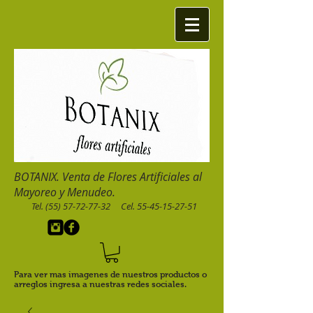
BOTANIX. Venta de Flores Artificiales al
Mayoreo y Menudeo.
Tel.
(55) 57-72-77-32
Cel.
55-45-15-27-51
Para ver mas imagenes de nuestros productos o
arreglos ingresa a nuestras redes sociales.