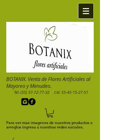
BOTANIX. Venta de Flores Artificiales al
Mayoreo y Menudeo.
Tel.
(55) 57-72-77-32
Cel.
55-45-15-27-51
Para ver mas imagenes de nuestros productos o
arreglos ingresa a nuestras redes sociales.