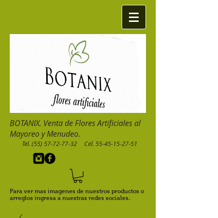
BOTANIX. Venta de Flores Artificiales al
Mayoreo y Menudeo.
Tel.
(55) 57-72-77-32
Cel.
55-45-15-27-51
Para ver mas imagenes de nuestros productos o
arreglos ingresa a nuestras redes sociales.