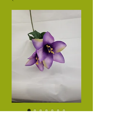
RS2291 LILY X 2
Precio
$23.50