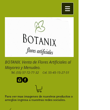
BOTANIX. Venta de Flores Artificiales al
Mayoreo y Menudeo.
Tel.
(55) 57-72-77-32
Cel.
55-45-15-27-51
Para ver mas imagenes de nuestros productos o
arreglos ingresa a nuestras redes sociales.