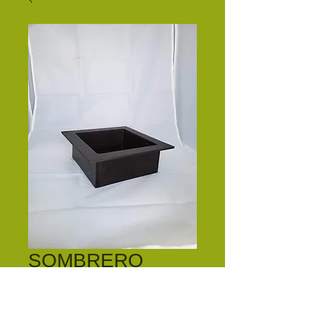
SOMBRERO
23X23X8
Precio
$56.00